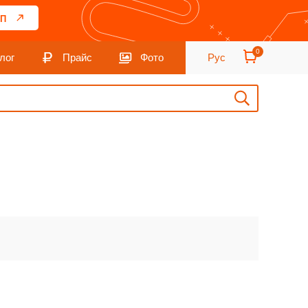
П
0
лог
Прайс
Фото
Рус