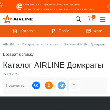
КАРВИЛЬШОП — фирменный магазин
брендов
LUZAR, TRIALLI, STARTVOLT, AIRLINE и CARVILLE RACING
0
Каталог
Прайс
Фото
AIRLINE
»
Материалы
»
Каталоги
»
Каталог AIRLINE Домкраты
Возврат к списку
Каталог AIRLINE Домкраты
29.03.2024
Поделиться