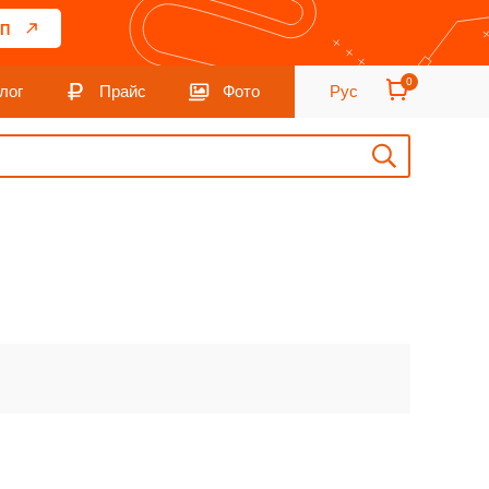
П
0
лог
Прайс
Фото
Рус