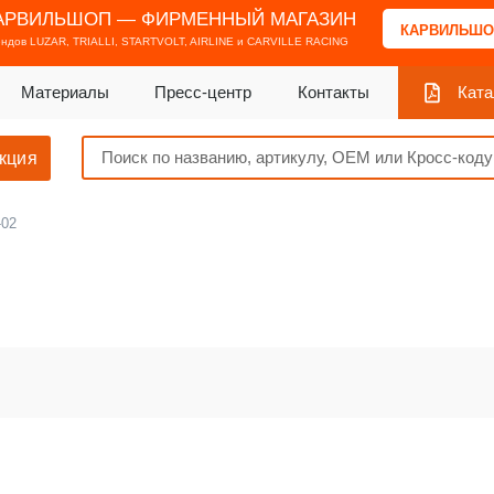
АРВИЛЬШОП — ФИРМЕННЫЙ МАГАЗИН
КАРВИЛЬШО
ендов
LUZAR, TRIALLI, STARTVOLT, AIRLINE и CARVILLE RACING
Материалы
Пресс-центр
Контакты
Ката
кция
-02