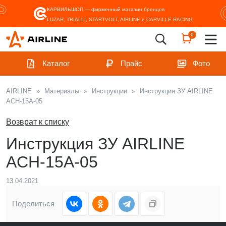
КАРВИЛЬШОП — фирменный магазин
брендов
LUZAR, TRIALLI, STARTVOLT, AIRLINE и CARVILLE RACING
0
Каталог
Прайс
Фото
AIRLINE
»
Материалы
»
Инструкции
»
Инструкция ЗУ AIRLINE
ACH-15A-05
Возврат к списку
Инструкция ЗУ AIRLINE
ACH-15A-05
13.04.2021
Поделиться