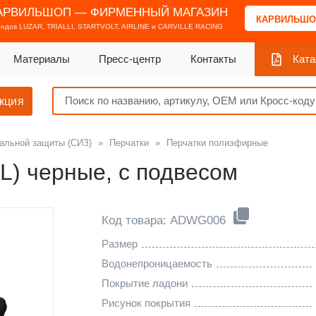
АРВИЛЬШОП — ФИРМЕННЫЙ МАГАЗИН
КАРВИЛЬШО
ендов
LUZAR, TRIALLI, STARTVOLT, AIRLINE и CARVILLE RACING
Материалы
Пресс-центр
Контакты
Ката
кция
альной защиты (СИЗ)
»
Перчатки
»
Перчатки полиэфирные
L) черные, с подвесом
Код товара: ADWG006
Размер
Водонепроницаемость
Покрытие ладони
Рисунок покрытия