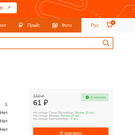
П
0
лог
Прайс
Фото
Рус
110 ₽
В наличии
61 ₽
L
Нет
На складе Санкт-Петербург :
более 20 шт.
На складе Москва :
более 20 шт.
На складе Екатеринбург :
4 шт.
Нет
Нет
В корзину