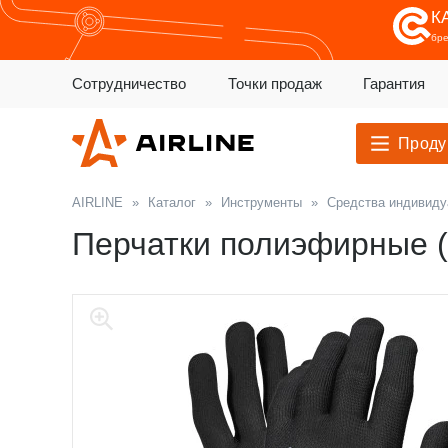
К
бр
Сотрудничество
Точки продаж
Гарантия
Проду
AIRLINE
»
Каталог
»
Инструменты
»
Средства индивиду
Перчатки полиэфирные (