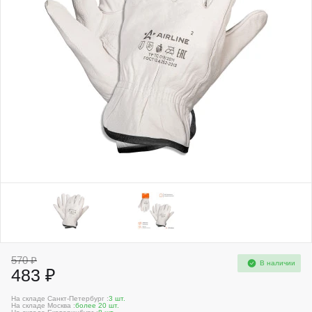
570 ₽
В наличии
483 ₽
На складе Санкт-Петербург :
3 шт.
На складе Москва :
более 20 шт.