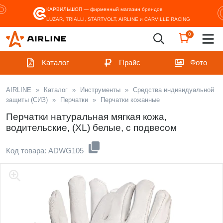
КАРВИЛЬШОП — фирменный магазин
брендов
LUZAR, TRIALLI, STARTVOLT, AIRLINE и CARVILLE RACING
0
Каталог
Прайс
Фото
AIRLINE
»
Каталог
»
Инструменты
»
Средства индивидуальной
защиты (СИЗ)
»
Перчатки
»
Перчатки кожанные
Перчатки натуральная мягкая кожа,
водительские, (XL) белые, с подвесом
Код товара: ADWG105