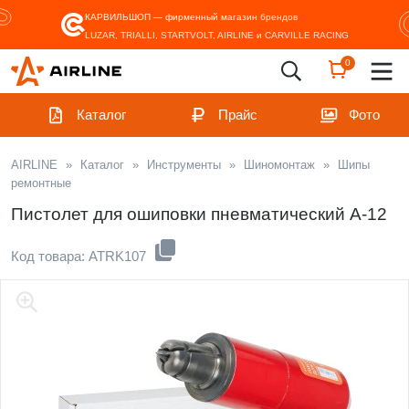
КАРВИЛЬШОП — фирменный магазин
брендов
LUZAR, TRIALLI, STARTVOLT, AIRLINE и CARVILLE RACING
0
Каталог
Прайс
Фото
AIRLINE
»
Каталог
»
Инструменты
»
Шиномонтаж
»
Шипы
ремонтные
Пистолет для ошиповки пневматический А-12
Код товара: ATRK107