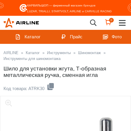
КАРВИЛЬШОП — фирменный магазин
брендов
LUZAR, TRIALLI, STARTVOLT, AIRLINE и CARVILLE RACING
0
Каталог
Прайс
Фото
AIRLINE
»
Каталог
»
Инструменты
»
Шиномонтаж
»
Инструменты для шиномонтажа
Шило для установки жгута, Т-образная
металлическая ручка, сменная игла
Код товара: ATRK30