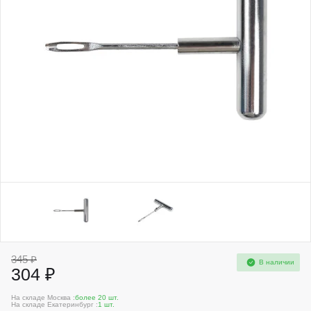
345 ₽
В наличии
304 ₽
На складе Москва :
более 20 шт.
На складе Екатеринбург :
1 шт.