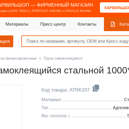
АРВИЛЬШОП — ФИРМЕННЫЙ МАГАЗИН
КАРВИЛЬШО
ендов
LUZAR, TRIALLI, STARTVOLT, AIRLINE и CARVILLE RACING
Материалы
Пресс-центр
Контакты
Ката
кция
уза балансировочные
»
Груза самоклеящиеся
амоклеящийся стальной 1000*
Код товара: ATRK207
Материал
С
Тип
Адгези
Вес полоски, г