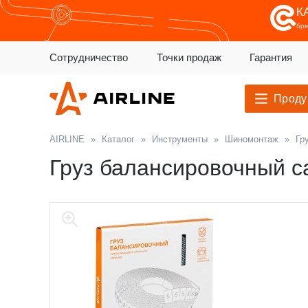
К
бр
Сотрудничество
Точки продаж
Гарантия
Проду
AIRLINE
»
Каталог
»
Инструменты
»
Шиномонтаж
»
Гр
Груз балансировочный с