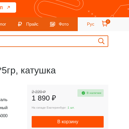
П
0
лог
Прайс
Фото
Рус
5гр, катушка
2 220 ₽
В наличии
1 890 ₽
таль
вный
На складе Екатеринбург :
1 шт.
5000
В корзину