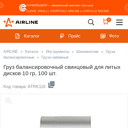
КАРВИЛЬШОП — фирменный магазин
брендов
LUZAR, TRIALLI, STARTVOLT, AIRLINE и CARVILLE RACING
0
Каталог
Прайс
Фото
AIRLINE
»
Каталог
»
Инструменты
»
Шиномонтаж
»
Груза
балансировочные
»
Груза набивные
Груз балансировочный свинцовый для литых
дисков 10 гр, 100 шт.
Код товара: ATRK116