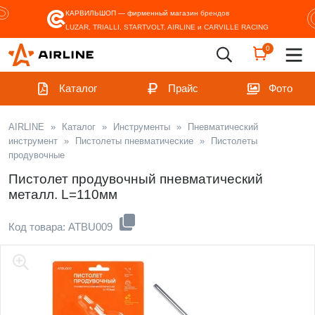
КАРВИЛЬШОП — фирменный магазин
брендов
LUZAR, TRIALLI, STARTVOLT, AIRLINE и CARVILLE RACING
0
Каталог
Прайс
Фото
AIRLINE
»
Каталог
»
Инструменты
»
Пневматический
инструмент
»
Пистолеты пневматические
»
Пистолеты
продувочные
Пистолет продувочный пневматический
металл. L=110мм
Код товара: ATBU009