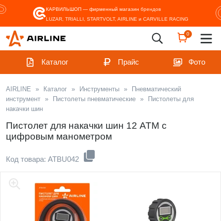
КАРВИЛЬШОП — фирменный магазин
брендов
LUZAR, TRIALLI, STARTVOLT, AIRLINE и CARVILLE RACING
0
Каталог
Прайс
Фото
AIRLINE
»
Каталог
»
Инструменты
»
Пневматический
инструмент
»
Пистолеты пневматические
»
Пистолеты для
накачки шин
Пистолет для накачки шин 12 АТМ с
цифровым манометром
Код товара: ATBU042