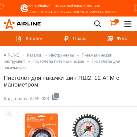
КАРВИЛЬШОП — фирменный магазин
брендов
LUZAR, TRIALLI, STARTVOLT, AIRLINE и CARVILLE RACING
0
Каталог
Прайс
Фото
AIRLINE
»
Каталог
»
Инструменты
»
Пневматический
инструмент
»
Пистолеты пневматические
»
Пистолеты для
накачки шин
Пистолет для накачки шин ПШ2, 12 АТМ с
манометром
Код товара: ATBU033