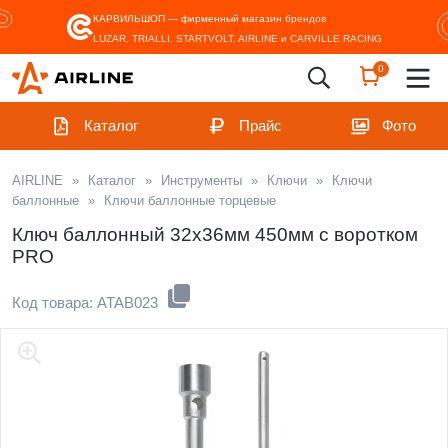
КАРВИЛЬШОП — фирменный магазин
брендов
LUZAR, TRIALLI, STARTVOLT, AIRLINE и CARVILLE RACING
0
Каталог
Прайс
Фото
AIRLINE
»
Каталог
»
Инструменты
»
Ключи
»
Ключи
баллонные
»
Ключи баллонные торцевые
Ключ баллонный 32x36мм 450мм с воротком
PRO
Код товара: ATAB023