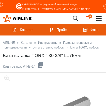
КАРВИЛЬШОП — фирменный магазин
брендов
LUZAR, TRIALLI, STARTVOLT, AIRLINE и CARVILLE RACING
0
Каталог
Прайс
Фото
AIRLINE
»
Каталог
»
Инструменты
»
Головки торцевые и
принадлежности
»
Биты вставки, наборы
»
Биты TORX, наборы
Бита вставка TORX T30 3/8" L=75мм
Код товара: AT-B-14