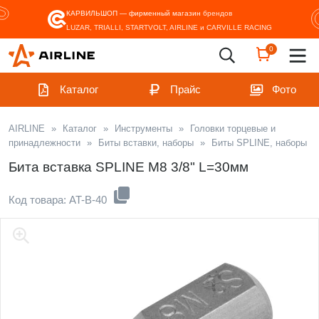
КАРВИЛЬШОП — фирменный магазин
брендов
LUZAR, TRIALLI, STARTVOLT, AIRLINE и CARVILLE RACING
0
Каталог
Прайс
Фото
AIRLINE
»
Каталог
»
Инструменты
»
Головки торцевые и
принадлежности
»
Биты вставки, наборы
»
Биты SPLINE, наборы
Бита вставка SPLINE M8 3/8" L=30мм
Код товара: AT-B-40