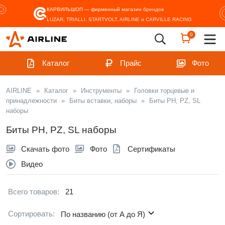
КАРВИЛЬШОП — фирменный магазин
брендов
LUZAR, TRIALLI, STARTVOLT, AIRLINE и CARVILLE RACING
0
Каталог
Прайс
Фото
AIRLINE
»
Каталог
»
Инструменты
»
Головки торцевые и
принадлежности
»
Биты вставки, наборы
»
Биты PH, PZ, SL
наборы
Биты PH, PZ, SL наборы
Скачать фото
Фото
Сертификаты
Видео
Всего товаров:
21
Сортировать:
По названию (от А до Я)