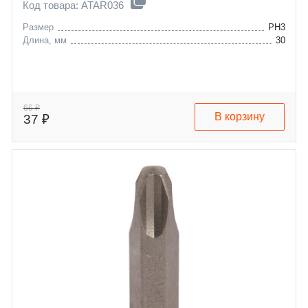
Код товара: ATAR036
Размер
PH3
Длина, мм
30
66 ₽
В корзину
37 ₽