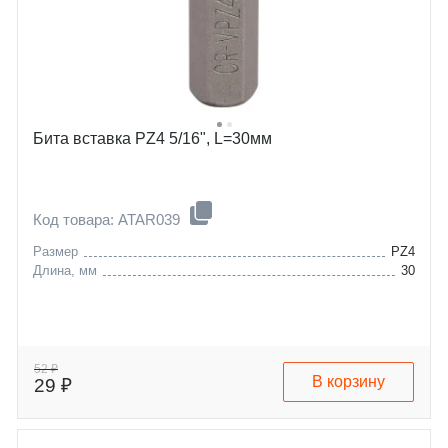
Бита вставка PZ4 5/16", L=30мм
Код товара: ATAR039
Размер
PZ4
Длина, мм
30
52 ₽
В корзину
29 ₽