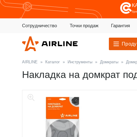
К
бр
Сотрудничество
Точки продаж
Гарантия
Проду
AIRLINE
»
Каталог
»
Инструменты
»
Домкраты
»
Домк
Накладка на домкрат по