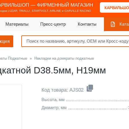
АРВИЛЬШОП — ФИРМЕННЫЙ МАГАЗИН
КАРВИЛЬШО
ендов
LUZAR, TRIALLI, STARTVOLT, AIRLINE и CARVILLE RACING
Материалы
Пресс-центр
Контакты
Ката
кция
раты Подкатные
»
Накладки на домкраты подкатные
дкатной D38.5мм, H19мм
Код товара: AJS02
Высота, мм
Диаметр, мм