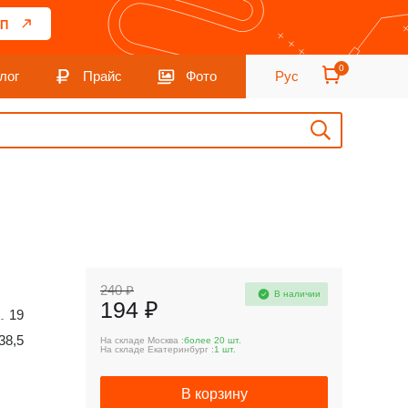
П
0
лог
Прайс
Фото
Рус
240 ₽
В наличии
194 ₽
19
38,5
На складе Москва :
более 20 шт.
На складе Екатеринбург :
1 шт.
В корзину