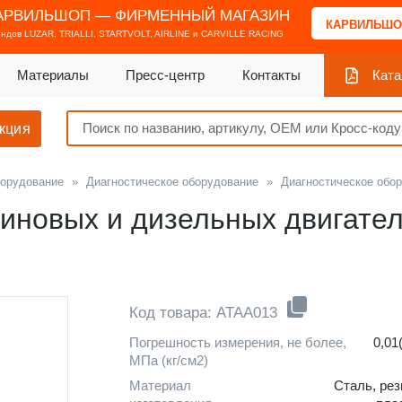
АРВИЛЬШОП — ФИРМЕННЫЙ МАГАЗИН
КАРВИЛЬШО
ендов
LUZAR, TRIALLI, STARTVOLT, AIRLINE и CARVILLE RACING
Материалы
Пресс-центр
Контакты
Ката
кция
борудование
»
Диагностическое оборудование
»
Диагностическое обо
иновых и дизельных двигател
Код товара: ATAA013
Погрешность измерения, не более,
0,01
МПа (кг/см2)
Материал
Сталь, рез