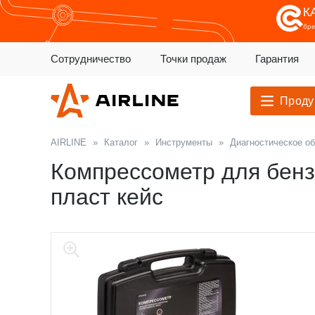
К
бр
Сотрудничество
Точки продаж
Гарантия
Проду
AIRLINE
»
Каталог
»
Инструменты
»
Диагностическое о
Компрессометр для бенз
пласт кейс