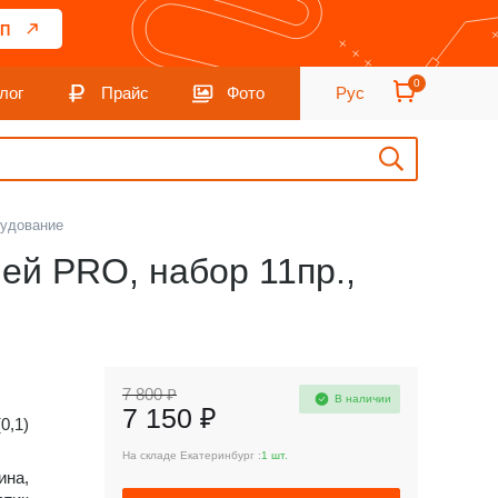
П
0
лог
Прайс
Фото
Рус
рудование
ей PRO, набор 11пр.,
7 800 ₽
В наличии
7 150 ₽
(0,1)
На складе Екатеринбург :
1 шт.
ина,