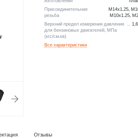
изготовления
пла
Присоединительная
M14x1.25, M1
резьба
M10x1.25, М
Верхний предел измерения давления
1,6
для бензиновых двигателей, МПа
(кгс/см.кв)
Все характеристики
ектация
Отзывы