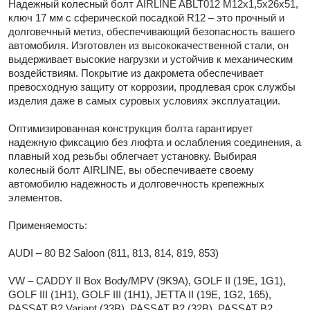
Надежный колесный болт AIRLINE ABLT012 M12x1,5x26x51,
ключ 17 мм с сферической посадкой R12 – это прочный и
долговечный метиз, обеспечивающий безопасность вашего
автомобиля. Изготовлен из высококачественной стали, он
выдерживает высокие нагрузки и устойчив к механическим
воздействиям. Покрытие из дакромета обеспечивает
превосходную защиту от коррозии, продлевая срок службы
изделия даже в самых суровых условиях эксплуатации.
Оптимизированная конструкция болта гарантирует
надежную фиксацию без люфта и ослабления соединения, а
плавный ход резьбы облегчает установку. Выбирая
колесный болт AIRLINE, вы обеспечиваете своему
автомобилю надежность и долговечность крепежных
элементов.
Применяемость:
AUDI – 80 B2 Saloon (811, 813, 814, 819, 853)
VW – CADDY II Box Body/MPV (9K9A), GOLF II (19E, 1G1),
GOLF III (1H1), GOLF III (1H1), JETTA II (19E, 1G2, 165),
PASSAT B2 Variant (33B), PASSAT B2 (32B), PASSAT B2