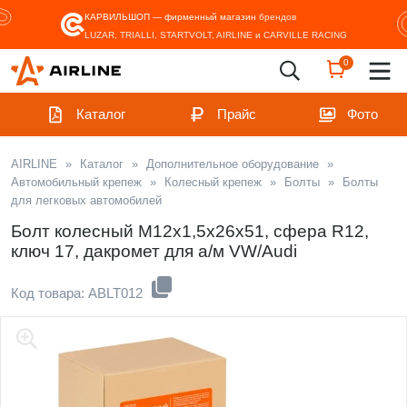
КАРВИЛЬШОП — фирменный магазин
брендов
LUZAR, TRIALLI, STARTVOLT, AIRLINE и CARVILLE RACING
0
Каталог
Прайс
Фото
AIRLINE
»
Каталог
»
Дополнительное оборудование
»
Автомобильный крепеж
»
Колесный крепеж
»
Болты
»
Болты
для легковых автомобилей
Болт колесный M12x1,5x26x51, сфера R12,
ключ 17, дакромет для а/м VW/Audi
Код товара: ABLT012