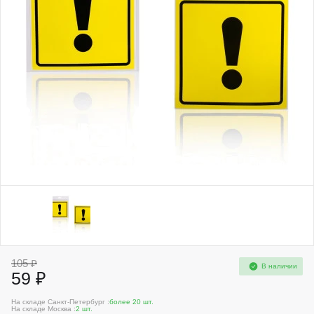
105 ₽
В наличии
59 ₽
На складе Санкт-Петербург :
более 20 шт.
На складе Москва :
2 шт.