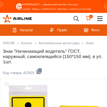
КАРВИЛЬШОП — фирменный магазин
брендов
LUZAR, TRIALLI, STARTVOLT, AIRLINE и CARVILLE RACING
0
Каталог
Прайс
Фото
AIRLINE
»
Каталог
»
Автомобильные аксессуары
»
Знаки
Знак "Начинающий водитель" ГОСТ,
наружный, самоклеящийся (150*150 мм), в уп.
1шт.
Код товара: AZN03