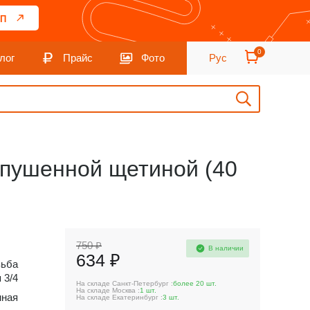
П
0
лог
Прайс
Фото
Рус
спушенной щетиной (40
750 ₽
В наличии
634 ₽
зьба
 3/4
На складе Санкт-Петербург :
более 20 шт.
На складе Москва :
1 шт.
нная
На складе Екатеринбург :
3 шт.