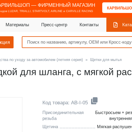
АРВИЛЬШОП — ФИРМЕННЫЙ МАГАЗИН
КАРВИЛЬШО
ендов
LUZAR, TRIALLI, STARTVOLT, AIRLINE и CARVILLE RACING
Материалы
Пресс-центр
Контакты
Ката
кция
ства по уходу за автомобилем (летняя серия)
»
Щетки для мытья
дкой для шланга, с мягкой ра
Код товара: AB-I-05
Присоединительная
Быстросьем + ре
резьба
внутренняя
Щетина
Мягкая распуше