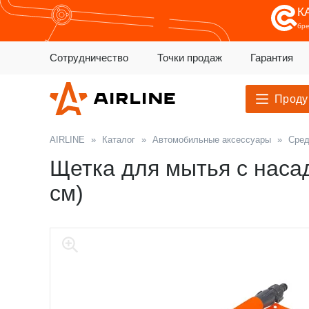
К
бр
Сотрудничество
Точки продаж
Гарантия
Проду
AIRLINE
»
Каталог
»
Автомобильные аксессуары
»
Сред
Щетка для мытья с наса
см)