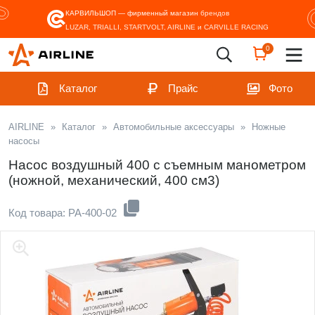
КАРВИЛЬШОП — фирменный магазин
брендов
LUZAR, TRIALLI, STARTVOLT, AIRLINE и CARVILLE RACING
0
Каталог
Прайс
Фото
AIRLINE
»
Каталог
»
Автомобильные аксессуары
»
Ножные
насосы
Насос воздушный 400 с съемным манометром
(ножной, механический, 400 см3)
Код товара: PA-400-02