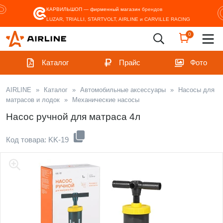
КАРВИЛЬШОП — фирменный магазин
брендов
LUZAR, TRIALLI, STARTVOLT, AIRLINE и CARVILLE RACING
0
Каталог
Прайс
Фото
AIRLINE
»
Каталог
»
Автомобильные аксессуары
»
Насосы для
матрасов и лодок
»
Механические насосы
Насос ручной для матраса 4л
Код товара: KK-19