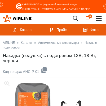
КАРВИЛЬШОП — фирменный магазин
брендов
LUZAR, TRIALLI, STARTVOLT, AIRLINE и CARVILLE RACING
0
Каталог
Прайс
Фото
AIRLINE
»
Каталог
»
Автомобильные аксессуары
»
Чехлы с
подогревом
Накидка (подушка) с подогревом 12В, 18 Вт,
черная
Код товара: AHC-P-01