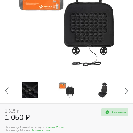
1 315 ₽
В наличии
1 050 ₽
На складе Санкт-Петербург :
более 20 шт.
На складе Москва :
более 20 шт.