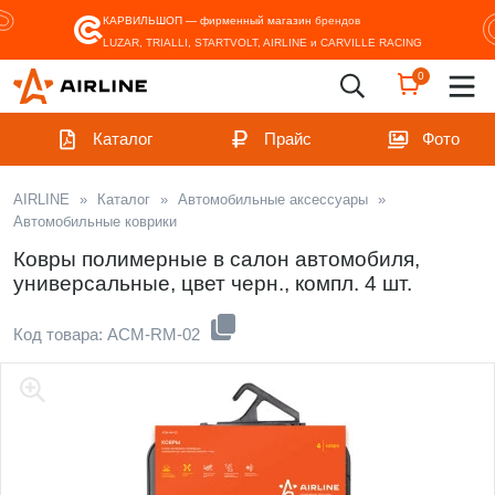
КАРВИЛЬШОП — фирменный магазин
брендов
LUZAR, TRIALLI, STARTVOLT, AIRLINE и CARVILLE RACING
0
Каталог
Прайс
Фото
AIRLINE
»
Каталог
»
Автомобильные аксессуары
»
Автомобильные коврики
Ковры полимерные в салон автомобиля,
универсальные, цвет черн., компл. 4 шт.
Код товара: ACM-RM-02