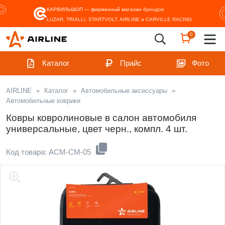
КАРВИЛЬШОП — фирменный магазин
брендов
LUZAR, TRIALLI, STARTVOLT, AIRLINE и CARVILLE RACING
0
Каталог
Прайс
Фото
AIRLINE
»
Каталог
»
Автомобильные аксессуары
»
Автомобильные коврики
Ковры ковролиновые в салон автомобиля
универсальные, цвет черн., компл. 4 шт.
Код товара: ACM-CM-05