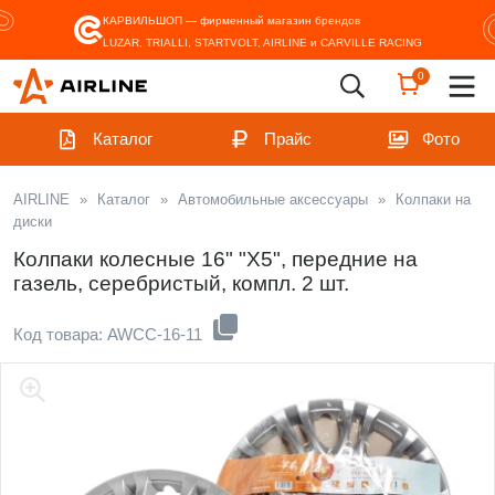
КАРВИЛЬШОП — фирменный магазин
брендов
LUZAR, TRIALLI, STARTVOLT, AIRLINE и CARVILLE RACING
0
Каталог
Прайс
Фото
AIRLINE
»
Каталог
»
Автомобильные аксессуары
»
Колпаки на
диски
Колпаки колесные 16" "Х5", передние на
газель, серебристый, компл. 2 шт.
Код товара: AWCC-16-11