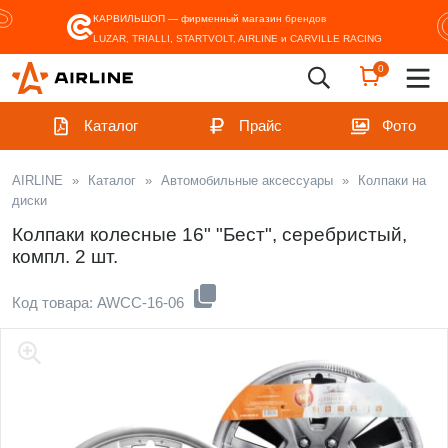
КАРВИЛЬШОП — фирменный магазин
брендов
LUZAR, TRIALLI, STARTVOLT, AIRLINE и CARVILLE RACING
0
Каталог
Прайс
Фото
AIRLINE
»
Каталог
»
Автомобильные аксессуары
»
Колпаки на
диски
Колпаки колесные 16" "Бест", серебристый,
компл. 2 шт.
Код товара: AWCC-16-06