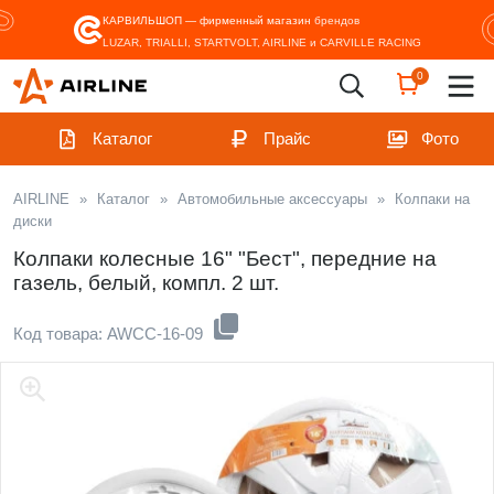
КАРВИЛЬШОП — фирменный магазин
брендов
LUZAR, TRIALLI, STARTVOLT, AIRLINE и CARVILLE RACING
0
Каталог
Прайс
Фото
AIRLINE
»
Каталог
»
Автомобильные аксессуары
»
Колпаки на
диски
Колпаки колесные 16" "Бест", передние на
газель, белый, компл. 2 шт.
Код товара: AWCC-16-09