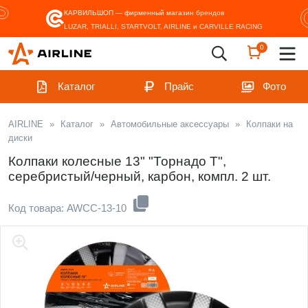
КАРВИЛЬШОП — фирменный магазин
брендов
LUZAR, TRIALLI, STARTVOLT, AIRLINE и CARVILLE RACING
0
Каталог
Прайс
Фото
AIRLINE
»
Каталог
»
Автомобильные аксессуары
»
Колпаки на
диски
Колпаки колесные 13" "Торнадо Т",
серебристый/черный, карбон, компл. 2 шт.
Код товара: AWCC-13-10