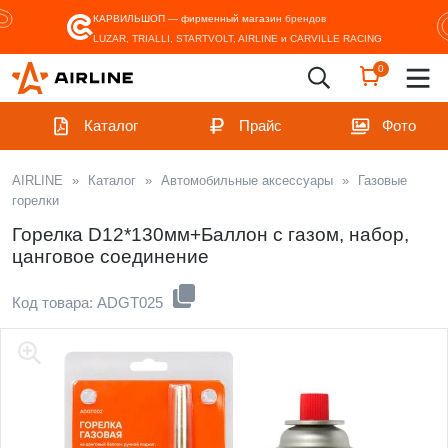
КАРВИЛЬШОП — фирменный магазин
брендов
LUZAR, TRIALLI, STARTVOLT, AIRLINE и CARVILLE RACING
0
Каталог
Прайс
Фото
AIRLINE
»
Каталог
»
Автомобильные аксессуары
»
Газовые
горелки
Горелка D12*130мм+Баллон с газом, набор,
цанговое соединение
Код товара: ADGT025