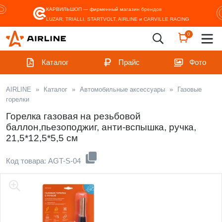
КАРВИЛЬШОП — фирменный магазин
брендов
LUZAR, TRIALLI, STARTVOLT, AIRLINE и CARVILLE RACING
0
Каталог
Прайс
Фото
AIRLINE
»
Каталог
»
Автомобильные аксессуары
»
Газовые
горелки
Горелка газовая на резьбовой
баллон,пьезоподжиг, анти-вспышка, ручка,
21,5*12,5*5,5 см
Код товара: AGT-S-04