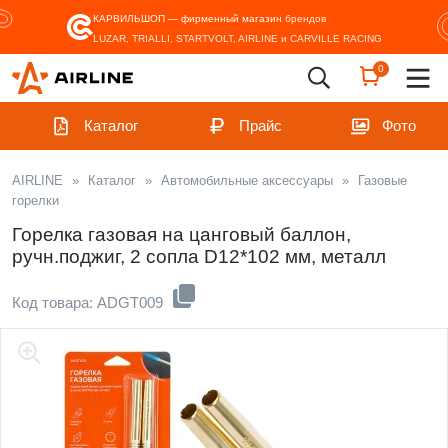
КАРВИЛЬШОП — фирменный магазин
брендов
LUZAR, TRIALLI, STARTVOLT, AIRLINE и CARVILLE RACING
0
Каталог
Прайс
Фото
AIRLINE
»
Каталог
»
Автомобильные аксессуары
»
Газовые
горелки
Горелка газовая на цанговый баллон,
ручн.поджиг, 2 сопла D12*102 мм, металл
Код товара: ADGT009