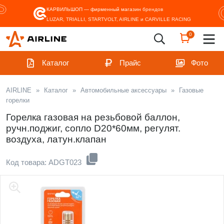
КАРВИЛЬШОП — фирменный магазин
брендов
LUZAR, TRIALLI, STARTVOLT, AIRLINE и CARVILLE RACING
0
Каталог
Прайс
Фото
AIRLINE
»
Каталог
»
Автомобильные аксессуары
»
Газовые
горелки
Горелка газовая на резьбовой баллон,
ручн.поджиг, сопло D20*60мм, регулят.
воздуха, латун.клапан
Код товара: ADGT023