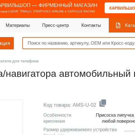
АРВИЛЬШОП — ФИРМЕННЫЙ МАГАЗИН
КАРВИЛЬШО
ендов
LUZAR, TRIALLI, STARTVOLT, AIRLINE и CARVILLE RACING
Материалы
Пресс-центр
Контакты
Ката
кция
атели для телефона
/навигатора автомобильный 
Код товара: AMS-U-02
Особенности
Присоска липучка
крепления
любой поверхн
Размер удерживаемого устройства