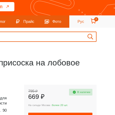
П
0
лог
Прайс
Фото
Рус
присоска на лобовое
795 ₽
В наличии
669 ₽
 для
ости
На складе Москва :
более 20 шт.
90