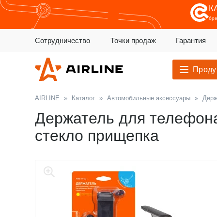
К
бр
Сотрудничество
Точки продаж
Гарантия
Проду
AIRLINE
»
Каталог
»
Автомобильные аксессуары
»
Держ
Держатель для телефона
стекло прищепка