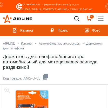
КАРВИЛЬШОП — фирменный магазин
брендов
LUZAR, TRIALLI, STARTVOLT, AIRLINE и CARVILLE RACING
0
Каталог
Прайс
Фото
AIRLINE
»
Каталог
»
Автомобильные аксессуары
»
Держатели
для телефона
Держатель для телефона/навигатора
автомобильный для мотоцикла/велосипеда
раздвижной
Код товара: AMS-U-05