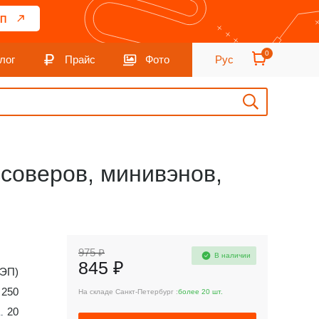
П
0
лог
Прайс
Фото
Рус
соверов, минивэнов,
975 ₽
В наличии
845 ₽
ТЭП)
250
На складе Санкт-Петербург :
более 20 шт.
20