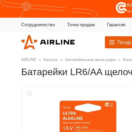
К
бр
Сотрудничество
Точки продаж
Гарантия
Проду
AIRLINE
»
Каталог
»
Автомобильные аксессуары
»
Бата
Батарейки LR6/AA щелоч