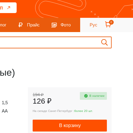
П
0
лог
Прайс
Фото
Рус
вые)
194 ₽
В наличии
126 ₽
1,5
AA
На складе Санкт-Петербург :
более 20 шт.
В корзину