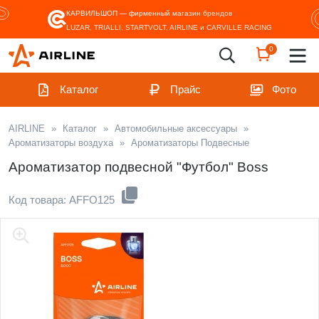
КАРВИЛЬШОП — фирменный магазин
брендов
LUZAR, TRIALLI, STARTVOLT, AIRLINE и CARVILLE RACING
0
Каталог
Прайс
Фото
AIRLINE
»
Каталог
»
Автомобильные аксессуары
»
Ароматизаторы воздуха
»
Ароматизаторы Подвесные
Ароматизатор подвесной "Футбол" Boss
Код товара: AFFO125