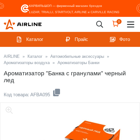
КАРВИЛЬШОП — фирменный магазин
брендов
LUZAR, TRIALLI, STARTVOLT, AIRLINE и CARVILLE RACING
0
Каталог
Прайс
Фото
AIRLINE
»
Каталог
»
Автомобильные аксессуары
»
Ароматизаторы воздуха
»
Ароматизаторы Банки
Ароматизатор "Банка с гранулами" черный
лед
Код товара: AFBA095