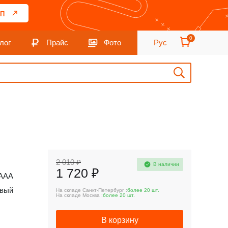
П
0
лог
Прайс
Фото
Рус
2 010 ₽
В наличии
1 720 ₽
ААА
овый
На складе Санкт-Петербург :
более 20 шт.
На складе Москва :
более 20 шт.
В корзину