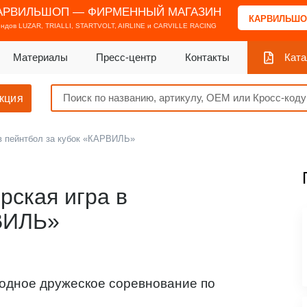
АРВИЛЬШОП — ФИРМЕННЫЙ МАГАЗИН
КАРВИЛЬШО
ендов
LUZAR, TRIALLI, STARTVOLT, AIRLINE и CARVILLE RACING
Материалы
Пресс-центр
Контакты
Ката
кция
в пейнтбол за кубок «КАРВИЛЬ»
рская игра в
РВИЛЬ»
годное дружеское соревнование по