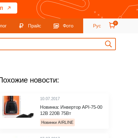
П
0
лог
Прайс
Фото
Рус
Похожие новости:
10.07.2017
Новинка: Инвертор API-75-00
12В 220В 75Вт
Новинки AIRLINE