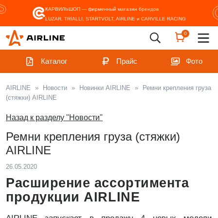
КАРВИЛЬШОП — фирменный магазин
брендов
LUZAR, TRIALLI, STARTVOLT, AIRLINE и CARVILLE RACING
0
Каталог
Прайс
Фото
AIRLINE
»
Новости
»
Новинки AIRLINE
»
Ремни крепления груза
(стяжки) AIRLINE
Назад к разделу "Новости"
Ремни крепления груза (стяжки)
AIRLINE
26.05.2020
Расширение ассортимента
продукции AIRLINE