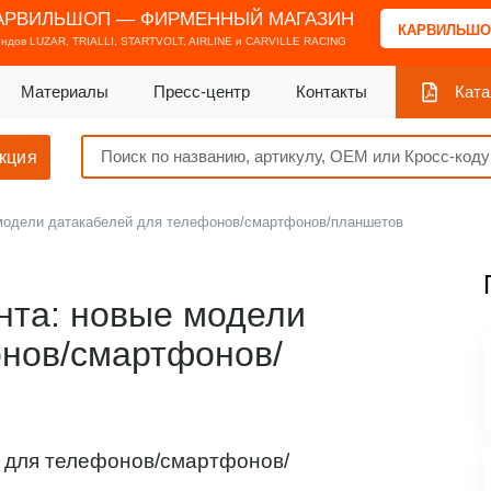
АРВИЛЬШОП — ФИРМЕННЫЙ МАГАЗИН
КАРВИЛЬШО
ендов
LUZAR, TRIALLI, STARTVOLT, AIRLINE и CARVILLE RACING
Материалы
Пресс-центр
Контакты
Ката
кция
модели датакабелей для телефонов/смартфонов/планшетов
нта: новые модели
онов/смартфонов/
 для телефонов/смартфонов/