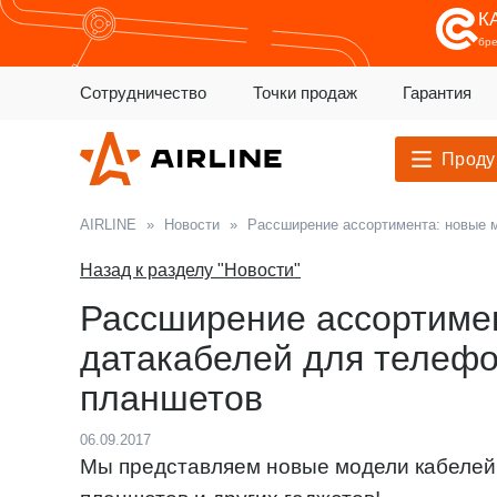
К
бр
Сотрудничество
Точки продаж
Гарантия
Проду
AIRLINE
»
Новости
»
Рассширение ассортимента: новые 
Назад к разделу "Новости"
Рассширение ассортиме
датакабелей для телеф
планшетов
06.09.2017
Мы представляем новые модели кабелей