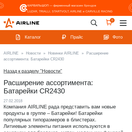
КАРВИЛЬШОП — фирменный магазин
брендов
LUZAR, TRIALLI, STARTVOLT, AIRLINE и CARVILLE RACING
0
Каталог
Прайс
Фото
AIRLINE
»
Новости
»
Новинки AIRLINE
»
Расширение
ассортимента: Батарейки CR2430
Назад к разделу "Новости"
Расширение ассортимента:
Батарейки CR2430
27.02.2018
Компания AIRLINE рада представить вам новые
продукты в группе – Батарейки! Батарейки
популярных типоразмеров в блистерах.
Литиевые элементы питания используются в