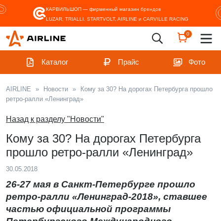
КАРВИЛЬШОП — фирменный магазин
брендов
LUZAR, TRIALLI, STARTVOLT, AIRLINE и CARVILLE RACING
0
Каталог
Прайс
Фото
AIRLINE
»
Новости
»
Кому за 30? На дорогах Петербурга прошло
ретро-ралли «Ленинград»
Назад к разделу "Новости"
Кому за 30? На дорогах Петербурга
прошло ретро-ралли «Ленинград»
30.05.2018
26-27 мая в Санкт-Петербурге прошло
ретро-ралли «Ленинград-2018», ставшее
частью официальной программы