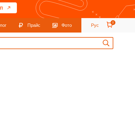
П
0
лог
Прайс
Фото
Рус