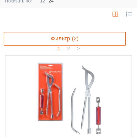
Показать по:
12
24
Фильтр (2)
1
2
>