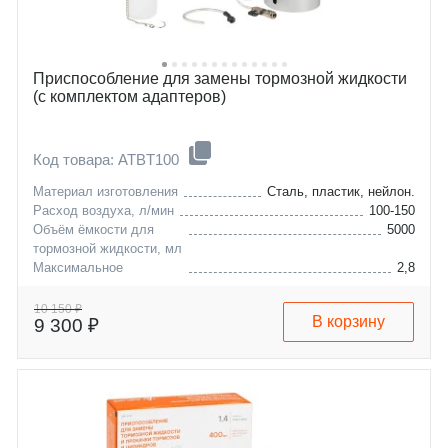
Приспособление для замены тормозной жидкости
(с комплектом адаптеров)
Код товара: ATBT100
Материал изготовления
Сталь, пластик, нейлон.
Расход воздуха, л/мин
100-150
Объём ёмкости для
5000
тормозной жидкости, мл
Максимальное
2,8
давление воздуха,
подаваемого в ёмкость,
10 150 ₽
В корзину
9 300 ₽
атм