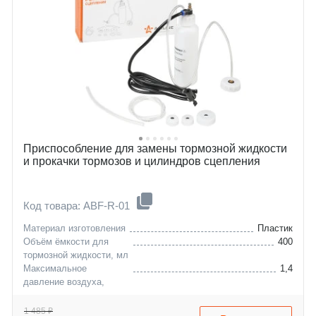
Приспособление для замены тормозной жидкости
и прокачки тормозов и цилиндров сцепления
Код товара: ABF-R-01
Материал изготовления
Пластик
Объём ёмкости для
400
тормозной жидкости, мл
Максимальное
1,4
давление воздуха,
подаваемого в ёмкость,
атм
1 485 ₽