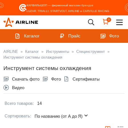
КАРВИЛЬШОП — фирменный магазин
брендов
LUZAR, TRIALLI, STARTVOLT, AIRLINE и CARVILLE RACING
0
Каталог
Прайс
Фото
AIRLINE
»
Каталог
»
Инструменты
»
Специнструмент
»
Инструмент системы охлаждения
Инструмент системы охлаждения
Скачать фото
Фото
Сертификаты
Видео
Всего товаров:
14
Сортировать:
По названию (от А до Я)